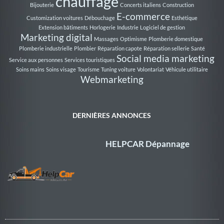
chauffage
Bijouterie
Concerts italiens
Construction
E-commerce
Customization voitures
Débouchage
Esthétique
Extension bâtiments
Horlogerie
Industrie
Logiciel de gestion
Marketing digital
Massages
Optimisme
Plomberie domestique
Plomberie industrielle
Plombier
Réparation capote
Réparation sellerie
Santé
Social media marketing
Service aux personnes
Services touristiques
Soins mains
Soins visage
Tourisme
Tuning voiture
Volontariat
Véhicule utilitaire
Webmarketing
DERNIÈRES ANNONCES
HELPCAR Dépannage