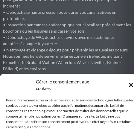
incluent :
• Débouchage haute pression pour curer vos canalisations en
profondeur.
• Inspection par caméra endoscopique pour localiser précisément les
bouchons ou les fissures sans casser vos sols.
• Débouchage de WC, douches et éviers avec des techniques
adaptées à chaque tuyauterie.
• Nettoyage et vidange d'égouts pour prévenir les mauvaises odeurs.
Nous sommes fiers de servir une large zone en Belgique, incluant
Bruxelles, le Brabant Wallon (Waterloo, Wavre, Nivelles, Braine-
l'Alleud) et les environs.
Gérer le consentement aux
cookies
Debouchage77
Pour offrir les meilleures expériences, nous utilisons des technologies telles que les
Débouchage express de canalisations et égouts partout en Belgique.
cookies pour stocker et/ou accéder aux informations des appareils. Le fait de
consentir à ces technologies nous permettra de traiter des données telles que le
Voir sur Facebook
comportement de navigation ou les ID uniques sur ce site. Le fait de ne pas
consentir ou de retirer son consentement peut avoir un effet négatif sur certaines
caractéristiques et fonctions.
Belgiqueweb
Développement par WEBNC, We Boost your NetCom