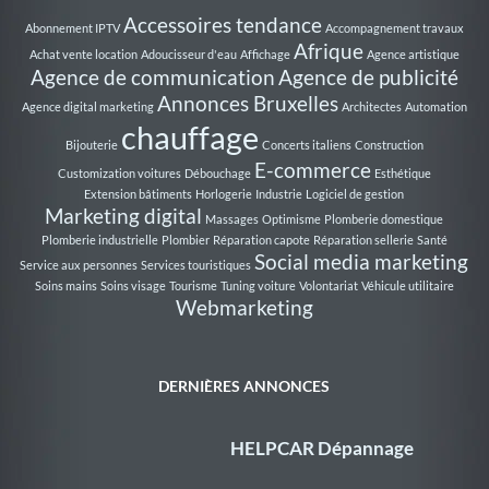
Accessoires tendance
Abonnement IPTV
Accompagnement travaux
Afrique
Achat vente location
Adoucisseur d'eau
Affichage
Agence artistique
Agence de communication
Agence de publicité
Annonces Bruxelles
Agence digital marketing
Architectes
Automation
chauffage
Bijouterie
Concerts italiens
Construction
E-commerce
Customization voitures
Débouchage
Esthétique
Extension bâtiments
Horlogerie
Industrie
Logiciel de gestion
Marketing digital
Massages
Optimisme
Plomberie domestique
Plomberie industrielle
Plombier
Réparation capote
Réparation sellerie
Santé
Social media marketing
Service aux personnes
Services touristiques
Soins mains
Soins visage
Tourisme
Tuning voiture
Volontariat
Véhicule utilitaire
Webmarketing
DERNIÈRES ANNONCES
HELPCAR Dépannage