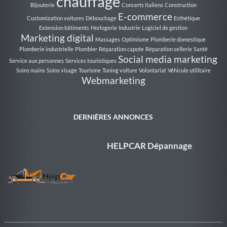
chauffage
Bijouterie
Concerts italiens
Construction
E-commerce
Customization voitures
Débouchage
Esthétique
Extension bâtiments
Horlogerie
Industrie
Logiciel de gestion
Marketing digital
Massages
Optimisme
Plomberie domestique
Plomberie industrielle
Plombier
Réparation capote
Réparation sellerie
Santé
Social media marketing
Service aux personnes
Services touristiques
Soins mains
Soins visage
Tourisme
Tuning voiture
Volontariat
Véhicule utilitaire
Webmarketing
DERNIÈRES ANNONCES
HELPCAR Dépannage