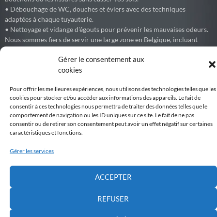
• Débouchage de WC, douches et éviers avec des techniques
adaptées à chaque tuyauterie.
• Nettoyage et vidange d'égouts pour prévenir les mauvaises odeurs.
Nous sommes fiers de servir une large zone en Belgique, incluant
Bruxelles, le Brabant Wallon (Waterloo, Wavre, Nivelles, Braine-
Gérer le consentement aux
l'Alleud) et les environs.
cookies
Pour offrir les meilleures expériences, nous utilisons des technologies telles que les
cookies pour stocker et/ou accéder aux informations des appareils. Le fait de
Debouchage77
consentir à ces technologies nous permettra de traiter des données telles que le
Débouchage express de canalisations et égouts partout en Belgique.
comportement de navigation ou les ID uniques sur ce site. Le fait de ne pas
consentir ou de retirer son consentement peut avoir un effet négatif sur certaines
Voir sur Facebook
caractéristiques et fonctions.
Gérer les services
Belgiqueweb
Développement par WEBNC, We Boost your NetCom
6 months ago
ACCEPTER
VSA Belgium organise l'envoi de touristes pour une durée entre
7Jours à 6 mois.
REFUSER
Nous proposons des chantiers internationaux de volontariat