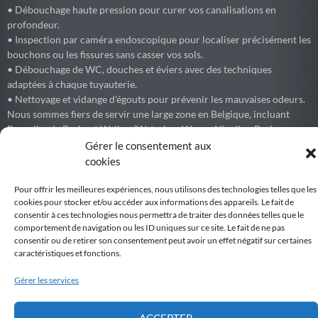
• Débouchage haute pression pour curer vos canalisations en
profondeur.
• Inspection par caméra endoscopique pour localiser précisément les
bouchons ou les fissures sans casser vos sols.
• Débouchage de WC, douches et éviers avec des techniques
adaptées à chaque tuyauterie.
• Nettoyage et vidange d'égouts pour prévenir les mauvaises odeurs.
Nous sommes fiers de servir une large zone en Belgique, incluant
Bruxelles, le Brabant Wallon (Waterloo, Wavre, Nivelles, Braine-
l'Alleud) et les environs.
Gérer le consentement aux
cookies
Pour offrir les meilleures expériences, nous utilisons des technologies telles que les
cookies pour stocker et/ou accéder aux informations des appareils. Le fait de
Debouchage77
consentir à ces technologies nous permettra de traiter des données telles que le
Débouchage express de canalisations et égouts partout en Belgique.
comportement de navigation ou les ID uniques sur ce site. Le fait de ne pas
consentir ou de retirer son consentement peut avoir un effet négatif sur certaines
Voir sur Facebook
caractéristiques et fonctions.
Gérer les services
Belgiqueweb
Développement par WEBNC, We Boost your NetCom
6 months ago
ACCEPTER