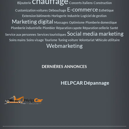
chauffage
Bijouterie
Concerts italiens
Construction
E-commerce
Customization voitures
Débouchage
Esthétique
Extension bâtiments
Horlogerie
Industrie
Logiciel de gestion
Marketing digital
Massages
Optimisme
Plomberie domestique
Plomberie industrielle
Plombier
Réparation capote
Réparation sellerie
Santé
Social media marketing
Service aux personnes
Services touristiques
Soins mains
Soins visage
Tourisme
Tuning voiture
Volontariat
Véhicule utilitaire
Webmarketing
DERNIÈRES ANNONCES
HELPCAR Dépannage