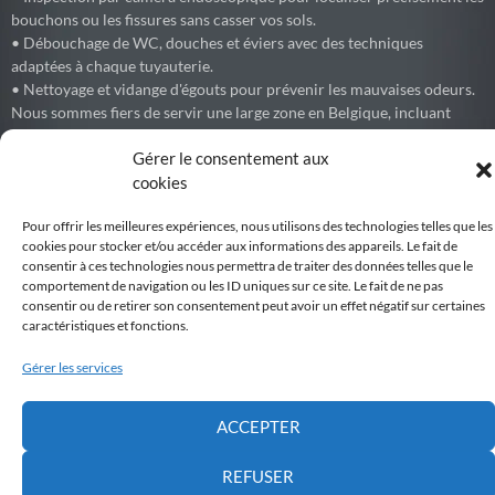
bouchons ou les fissures sans casser vos sols.
• Débouchage de WC, douches et éviers avec des techniques
adaptées à chaque tuyauterie.
• Nettoyage et vidange d'égouts pour prévenir les mauvaises odeurs.
Nous sommes fiers de servir une large zone en Belgique, incluant
Bruxelles, le Brabant Wallon (Waterloo, Wavre, Nivelles, Braine-
Gérer le consentement aux
l'Alleud) et les environs.
cookies
Pour offrir les meilleures expériences, nous utilisons des technologies telles que les
cookies pour stocker et/ou accéder aux informations des appareils. Le fait de
Debouchage77
consentir à ces technologies nous permettra de traiter des données telles que le
Débouchage express de canalisations et égouts partout en Belgique.
comportement de navigation ou les ID uniques sur ce site. Le fait de ne pas
consentir ou de retirer son consentement peut avoir un effet négatif sur certaines
Voir sur Facebook
caractéristiques et fonctions.
Gérer les services
Belgiqueweb
Développement par WEBNC, We Boost your NetCom
6 months ago
ACCEPTER
VSA Belgium organise l'envoi de touristes pour une durée entre
7Jours à 6 mois.
REFUSER