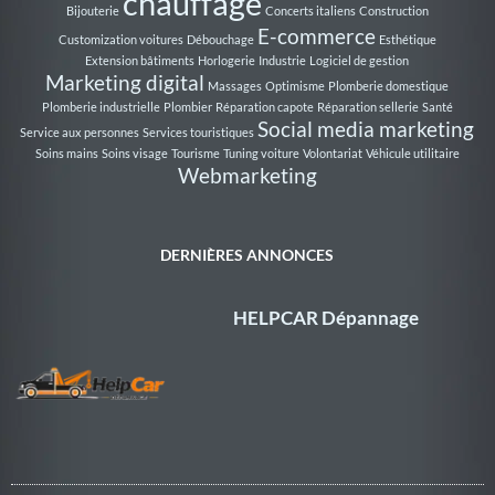
chauffage
Bijouterie
Concerts italiens
Construction
E-commerce
Customization voitures
Débouchage
Esthétique
Extension bâtiments
Horlogerie
Industrie
Logiciel de gestion
Marketing digital
Massages
Optimisme
Plomberie domestique
Plomberie industrielle
Plombier
Réparation capote
Réparation sellerie
Santé
Social media marketing
Service aux personnes
Services touristiques
Soins mains
Soins visage
Tourisme
Tuning voiture
Volontariat
Véhicule utilitaire
Webmarketing
DERNIÈRES ANNONCES
HELPCAR Dépannage