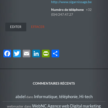
http://www.slgarnissage.be
Numéro de téléphone
+32
(0)4/247.47.27
EDITER
EFFACER
F
T
E
Li
P
P
ac
w
m
n
ri
ar
e
itt
ail
k
nt
ta
b
er
e
Fr
g
o
dI
ie
er
COMMENTAIRES RÉCENTS
o
n
n
abdel
Informatique, téléphonie, Hi-tech
dans
k
dl
y
WebNC Agence web Digital marketing
webmaster
dans