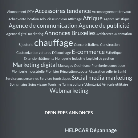
Accessoires tendance
Abonnement IPTV
Accompagnement travaux
Afrique
Achat vente location
Adoucisseur d'eau
Affichage
Agence artistique
Agence de communication
Agence de publicité
Annonces Bruxelles
Agence digital marketing
Architectes
Automation
chauffage
Bijouterie
Concerts italiens
Construction
E-commerce
Customization voitures
Débouchage
Esthétique
Extension bâtiments
Horlogerie
Industrie
Logiciel de gestion
Marketing digital
Massages
Optimisme
Plomberie domestique
Plomberie industrielle
Plombier
Réparation capote
Réparation sellerie
Santé
Social media marketing
Service aux personnes
Services touristiques
Soins mains
Soins visage
Tourisme
Tuning voiture
Volontariat
Véhicule utilitaire
Webmarketing
DERNIÈRES ANNONCES
HELPCAR Dépannage