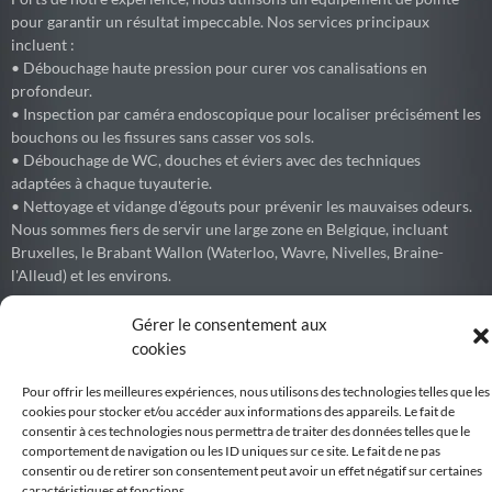
pour garantir un résultat impeccable. Nos services principaux
incluent :
• Débouchage haute pression pour curer vos canalisations en
profondeur.
• Inspection par caméra endoscopique pour localiser précisément les
bouchons ou les fissures sans casser vos sols.
• Débouchage de WC, douches et éviers avec des techniques
adaptées à chaque tuyauterie.
• Nettoyage et vidange d'égouts pour prévenir les mauvaises odeurs.
Nous sommes fiers de servir une large zone en Belgique, incluant
Bruxelles, le Brabant Wallon (Waterloo, Wavre, Nivelles, Braine-
l'Alleud) et les environs.
Gérer le consentement aux
cookies
Debouchage77
Pour offrir les meilleures expériences, nous utilisons des technologies telles que les
Débouchage express de canalisations et égouts partout en Belgique.
cookies pour stocker et/ou accéder aux informations des appareils. Le fait de
consentir à ces technologies nous permettra de traiter des données telles que le
Voir sur Facebook
comportement de navigation ou les ID uniques sur ce site. Le fait de ne pas
consentir ou de retirer son consentement peut avoir un effet négatif sur certaines
caractéristiques et fonctions.