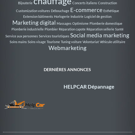
chauffage
Bijouterie
Concerts italiens
Construction
E-commerce
Customization voitures
Débouchage
Esthétique
Extension bâtiments
Horlogerie
Industrie
Logiciel de gestion
Marketing digital
Massages
Optimisme
Plomberie domestique
Plomberie industrielle
Plombier
Réparation capote
Réparation sellerie
Santé
Social media marketing
Service aux personnes
Services touristiques
Soins mains
Soins visage
Tourisme
Tuning voiture
Volontariat
Véhicule utilitaire
Webmarketing
DERNIÈRES ANNONCES
HELPCAR Dépannage