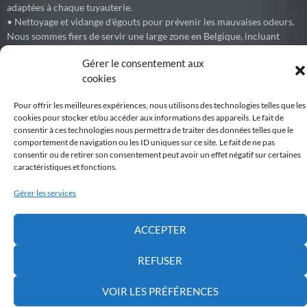
adaptées à chaque tuyauterie.
• Nettoyage et vidange d'égouts pour prévenir les mauvaises odeurs.
Nous sommes fiers de servir une large zone en Belgique, incluant
Bruxelles, le Brabant Wallon (Waterloo, Wavre, Nivelles, Braine-
Gérer le consentement aux
l'Alleud) et les environs.
cookies
Pour offrir les meilleures expériences, nous utilisons des technologies telles que les
cookies pour stocker et/ou accéder aux informations des appareils. Le fait de
Debouchage77
consentir à ces technologies nous permettra de traiter des données telles que le
Débouchage express de canalisations et égouts partout en Belgique.
comportement de navigation ou les ID uniques sur ce site. Le fait de ne pas
consentir ou de retirer son consentement peut avoir un effet négatif sur certaines
Voir sur Facebook
caractéristiques et fonctions.
Gérer les services
Belgiqueweb
Développement par WEBNC, We Boost your NetCom
6 months ago
ACCEPTER
VSA Belgium organise l'envoi de touristes pour une durée entre
REFUSER
7Jours à 6 mois.
Nous proposons des chantiers internationaux de volontariat
principalement destinés à des groupes constitués : scouts, maisons de
VOIR LES PRÉFÉRENCES
jeunes, écoles, associations et clubs sportifs.