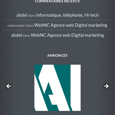
o
dI
ie
er
COMMENTAIRES RÉCENTS
o
n
n
abdel
Informatique, téléphonie, Hi-tech
dans
k
dl
y
WebNC Agence web Digital marketing
webmaster
dans
abdel
WebNC Agence web Digital marketing
dans
ANNONCES
Au Rythme de la Nage