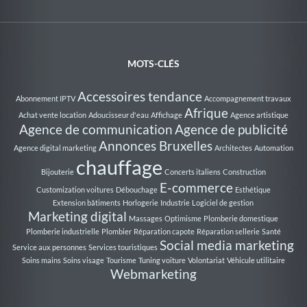
MOTS-CLÉS
Accessoires tendance
Abonnement IPTV
Accompagnement travaux
Afrique
Achat vente location
Adoucisseur d'eau
Affichage
Agence artistique
Agence de communication
Agence de publicité
Annonces Bruxelles
Agence digital marketing
Architectes
Automation
chauffage
Bijouterie
Concerts italiens
Construction
E-commerce
Customization voitures
Débouchage
Esthétique
Extension bâtiments
Horlogerie
Industrie
Logiciel de gestion
Marketing digital
Massages
Optimisme
Plomberie domestique
Plomberie industrielle
Plombier
Réparation capote
Réparation sellerie
Santé
Social media marketing
Service aux personnes
Services touristiques
Soins mains
Soins visage
Tourisme
Tuning voiture
Volontariat
Véhicule utilitaire
Webmarketing