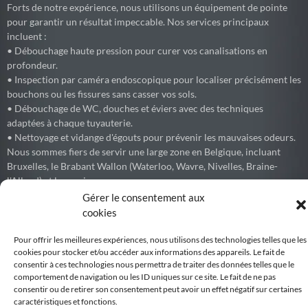
Forts de notre expérience, nous utilisons un équipement de pointe
pour garantir un résultat impeccable. Nos services principaux
incluent :
• Débouchage haute pression pour curer vos canalisations en
profondeur.
• Inspection par caméra endoscopique pour localiser précisément les
bouchons ou les fissures sans casser vos sols.
• Débouchage de WC, douches et éviers avec des techniques
adaptées à chaque tuyauterie.
• Nettoyage et vidange d'égouts pour prévenir les mauvaises odeurs.
Nous sommes fiers de servir une large zone en Belgique, incluant
Bruxelles, le Brabant Wallon (Waterloo, Wavre, Nivelles, Braine-
l'Alleud) et les environs.
Gérer le consentement aux
cookies
Debouchage77
Pour offrir les meilleures expériences, nous utilisons des technologies telles que les
cookies pour stocker et/ou accéder aux informations des appareils. Le fait de
Débouchage express de canalisations et égouts partout en Belgique.
consentir à ces technologies nous permettra de traiter des données telles que le
comportement de navigation ou les ID uniques sur ce site. Le fait de ne pas
Voir sur Facebook
consentir ou de retirer son consentement peut avoir un effet négatif sur certaines
caractéristiques et fonctions.