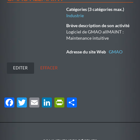
Catégories (3 catégories max.)
Industrie
Brève description de son activité
Logiciel de GMAO allMAINT :
Maintenance intuitive
Adresse du site Web
GMAO
EDITER
EFFACER
F
T
E
Li
P
P
ac
w
m
n
ri
ar
e
itt
ail
k
nt
ta
b
er
e
Fr
g