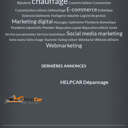
chauffage
Bijouterie
Concerts italiens
Construction
E-commerce
Customization voitures
Débouchage
Esthétique
Extension bâtiments
Horlogerie
Industrie
Logiciel de gestion
Marketing digital
Massages
Optimisme
Plomberie domestique
Plomberie industrielle
Plombier
Réparation capote
Réparation sellerie
Santé
Social media marketing
Service aux personnes
Services touristiques
Soins mains
Soins visage
Tourisme
Tuning voiture
Volontariat
Véhicule utilitaire
Webmarketing
DERNIÈRES ANNONCES
HELPCAR Dépannage