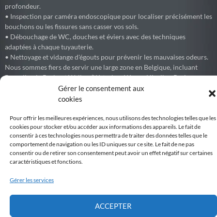
profondeur.
• Inspection par caméra endoscopique pour localiser précisément les
bouchons ou les fissures sans casser vos sols.
• Débouchage de WC, douches et éviers avec des techniques
adaptées à chaque tuyauterie.
• Nettoyage et vidange d'égouts pour prévenir les mauvaises odeurs.
Nous sommes fiers de servir une large zone en Belgique, incluant
Bruxelles, le Brabant Wallon (Waterloo, Wavre, Nivelles, Braine-
l'Alleud) et les environs.
Gérer le consentement aux
cookies
Pour offrir les meilleures expériences, nous utilisons des technologies telles que les
cookies pour stocker et/ou accéder aux informations des appareils. Le fait de
Debouchage77
consentir à ces technologies nous permettra de traiter des données telles que le
Débouchage express de canalisations et égouts partout en Belgique.
comportement de navigation ou les ID uniques sur ce site. Le fait de ne pas
consentir ou de retirer son consentement peut avoir un effet négatif sur certaines
Voir sur Facebook
caractéristiques et fonctions.
Gérer les services
Belgiqueweb
Développement par WEBNC, We Boost your NetCom
6 months ago
ACCEPTER
VSA Belgium organise l'envoi de touristes pour une durée entre