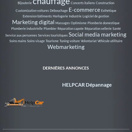
chauffage
Bijouterie
Concerts italiens
Construction
E-commerce
Customization voitures
Débouchage
Esthétique
Extension bâtiments
Horlogerie
Industrie
Logiciel de gestion
Marketing digital
Massages
Optimisme
Plomberie domestique
Plomberie industrielle
Plombier
Réparation capote
Réparation sellerie
Santé
Social media marketing
Service aux personnes
Services touristiques
Soins mains
Soins visage
Tourisme
Tuning voiture
Volontariat
Véhicule utilitaire
Webmarketing
DERNIÈRES ANNONCES
HELPCAR Dépannage