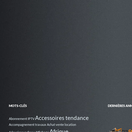
b
er
o
o
k
MOTS-CLÉS
DERNIÈRES AN
Accessoires tendance
Abonnement IPTV
Accompagnement travaux
Achat vente location
Afrique