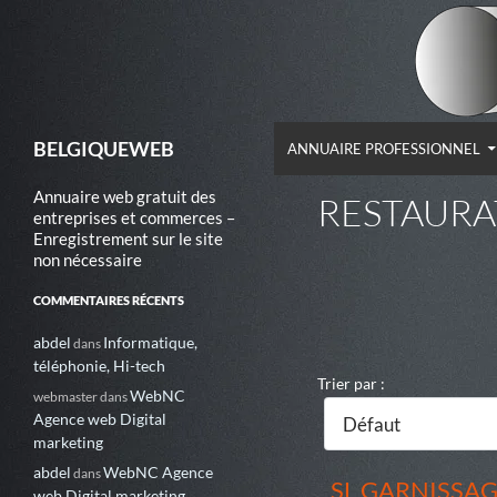
ALLER AU CONTENU
Recherche
BELGIQUEWEB
ANNUAIRE PROFESSIONNEL
Annuaire web gratuit des
RESTAURA
entreprises et commerces –
Enregistrement sur le site
non nécessaire
COMMENTAIRES RÉCENTS
abdel
Informatique,
dans
téléphonie, Hi-tech
Trier par :
WebNC
webmaster
dans
Agence web Digital
marketing
abdel
WebNC Agence
dans
SL GARNISSAG
web Digital marketing