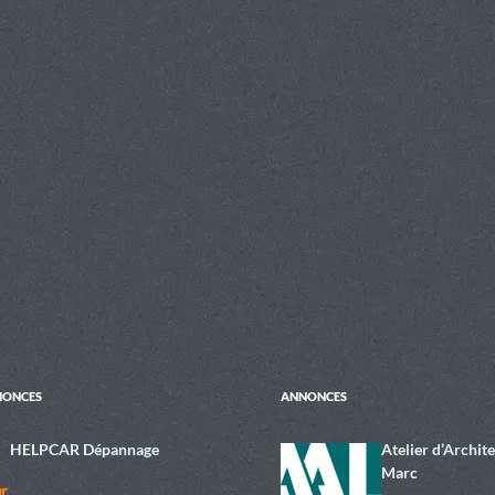
e
Fr
g
dI
ie
er
n
n
dl
y
NONCES
ANNONCES
HELPCAR Dépannage
Atelier d’Archit
Marc