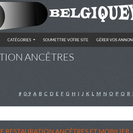
CATÉGORIES
SOUMETTRE VOTRE SITE
GÉRER VOS ANNON
TION ANCÊTRES
#
0-9
A
B
C
D
E
F
G
H
I
J
K
L
M
N
O
P
Q
R
E RESTAURATION ANCÊTRES ET MOBILIER