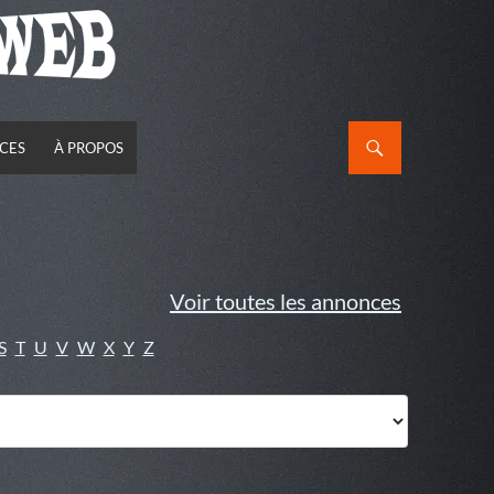
CES
À PROPOS
Voir toutes les annonces
S
T
U
V
W
X
Y
Z