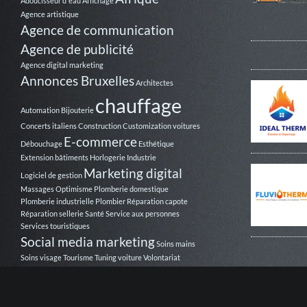
Adoucisseur d'eau
Affichage
Agence artistique
Agence de communication
Agence de publicité
Agence digital marketing
Annonces Bruxelles
Architectes
chauffage
Automation
Bijouterie
Concerts italiens
Construction
Customization voitures
E-commerce
Débouchage
Esthétique
Extension bâtiments
Horlogerie
Industrie
Marketing digital
Logiciel de gestion
Massages
Optimisme
Plomberie domestique
Plomberie industrielle
Plombier
Réparation capote
Réparation sellerie
Santé
Service aux personnes
Services touristiques
Social media marketing
Soins mains
Soins visage
Tourisme
Tuning voiture
Volontariat
Webmarketing
Véhicule utilitaire