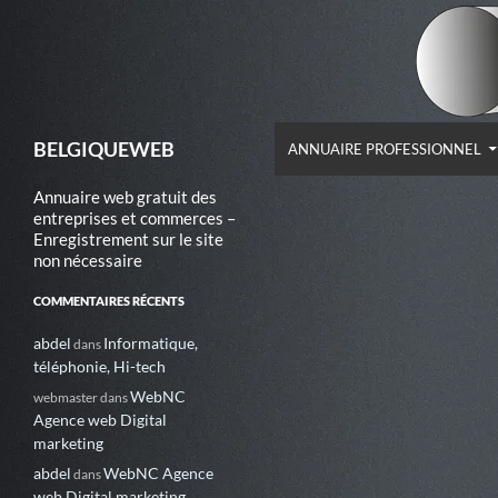
ALLER AU CONTENU
Recherche
BELGIQUEWEB
ANNUAIRE PROFESSIONNEL
Annuaire web gratuit des
entreprises et commerces –
Enregistrement sur le site
non nécessaire
COMMENTAIRES RÉCENTS
abdel
Informatique,
dans
téléphonie, Hi-tech
WebNC
webmaster
dans
Agence web Digital
marketing
abdel
WebNC Agence
dans
web Digital marketing