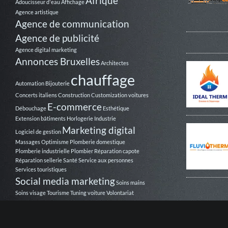
Afrique
Adoucisseur d'eau
Affichage
Agence artistique
Agence de communication
Agence de publicité
Agence digital marketing
Annonces Bruxelles
Architectes
chauffage
Automation
Bijouterie
Concerts italiens
Construction
Customization voitures
E-commerce
Débouchage
Esthétique
Extension bâtiments
Horlogerie
Industrie
Marketing digital
Logiciel de gestion
Massages
Optimisme
Plomberie domestique
Plomberie industrielle
Plombier
Réparation capote
Réparation sellerie
Santé
Service aux personnes
Services touristiques
Social media marketing
Soins mains
Soins visage
Tourisme
Tuning voiture
Volontariat
Webmarketing
Véhicule utilitaire