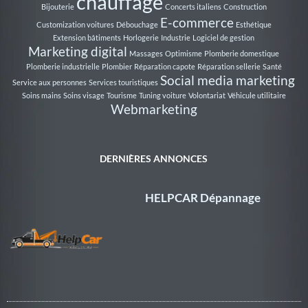
chauffage
Bijouterie
Concerts italiens
Construction
E-commerce
Customization voitures
Débouchage
Esthétique
Extension bâtiments
Horlogerie
Industrie
Logiciel de gestion
Marketing digital
Massages
Optimisme
Plomberie domestique
Plomberie industrielle
Plombier
Réparation capote
Réparation sellerie
Santé
Social media marketing
Service aux personnes
Services touristiques
Soins mains
Soins visage
Tourisme
Tuning voiture
Volontariat
Véhicule utilitaire
Webmarketing
DERNIÈRES ANNONCES
HELPCAR Dépannage