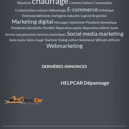
chauffage
Bijouterie
Concerts italiens
Construction
E-commerce
Customization voitures
Débouchage
Esthétique
Extension bâtiments
Horlogerie
Industrie
Logiciel de gestion
Marketing digital
Massages
Optimisme
Plomberie domestique
Plomberie industrielle
Plombier
Réparation capote
Réparation sellerie
Santé
Social media marketing
Service aux personnes
Services touristiques
Soins mains
Soins visage
Tourisme
Tuning voiture
Volontariat
Véhicule utilitaire
Webmarketing
DERNIÈRES ANNONCES
HELPCAR Dépannage