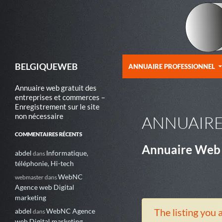
ALLER AU CONTENU
Recherche
BELGIQUEWEB
ANNUAIRE PROFESSIONNEL
Annuaire web gratuit des
entreprises et commerces –
Enregistrement sur le site
non nécessaire
ANNUAIR
COMMENTAIRES RÉCENTS
Annuaire Web
abdel
Informatique,
dans
téléphonie, Hi-tech
WebNC
webmaster
dans
Agence web Digital
marketing
The listing you a
abdel
WebNC Agence
dans
web Digital marketing