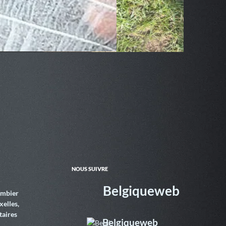
NOUS SUIVRE
Belgiqueweb
ombier
xelles,
taires
Belgiqueweb