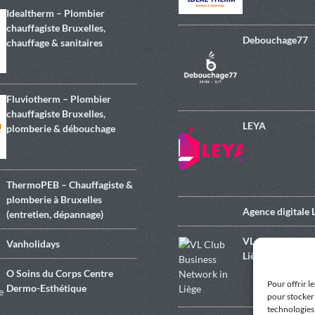
Idealtherm – Plombier
chauffagiste Bruxelles,
Debouchage77
chauffage & sanitaires
Fluviotherm – Plombier
chauffagiste Bruxelles,
LEYA
plomberie & débouchage
ThermoPEB – Chauffagiste &
plomberie à Bruxelles
Agence digitale L
(entretien, dépannage)
VL Club Busines
Vanholidays
Liège
O Soins du Corps Centre
Pour offrir l
Dermo-Esthétique
pour stocker 
technologies