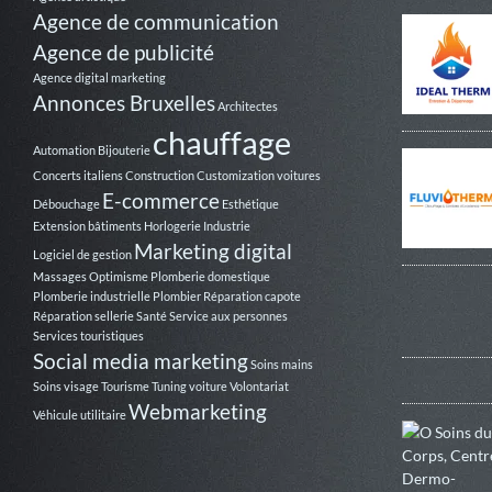
Agence de communication
Agence de publicité
Agence digital marketing
Annonces Bruxelles
Architectes
chauffage
Automation
Bijouterie
Concerts italiens
Construction
Customization voitures
E-commerce
Débouchage
Esthétique
Extension bâtiments
Horlogerie
Industrie
Marketing digital
Logiciel de gestion
Massages
Optimisme
Plomberie domestique
Plomberie industrielle
Plombier
Réparation capote
Réparation sellerie
Santé
Service aux personnes
Services touristiques
Social media marketing
Soins mains
Soins visage
Tourisme
Tuning voiture
Volontariat
Webmarketing
Véhicule utilitaire