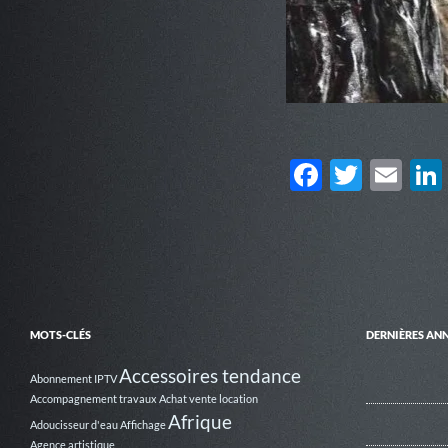
F
T
E
ac
w
m
e
itt
ail
b
er
o
o
MOTS-CLÉS
DERNIÈRES AN
k
Accessoires tendance
Abonnement IPTV
Accompagnement travaux
Achat vente location
Afrique
Adoucisseur d'eau
Affichage
Agence artistique