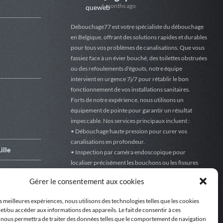
6 months ago
Debouchage77 est votre spécialiste du débouchage
en Belgique, offrant des solutions rapides et durables
pour tous vos problèmes de canalisations. Que vous
fassiez face à un évier bouché, des toilettes obstruées
ou des refoulements d'égouts, notre équipe
intervient en urgence 7j/7 pour rétablir le bon
fonctionnement de vos installations sanitaires.
Forts de notre expérience, nous utilisons un
équipement de pointe pour garantir un résultat
impeccable. Nos services principaux incluent :
• Débouchage haute pression pour curer vos
canalisations en profondeur.
ille
• Inspection par caméra endoscopique pour
localiser précisément les bouchons ou les fissures
s Network in
sans casser vos sols.
Gérer le consentement aux cookies
• Débouchage de WC, douches et éviers avec des
techniques adaptées à chaque tuyauterie.
es meilleures expériences, nous utilisons des technologies telles que les cookies
• Nettoyage et vidange d'égouts pour prévenir les
et/ou accéder aux informations des appareils. Le fait de consentir à ces
mauvaises odeurs.
 nous permettra de traiter des données telles que le comportement de navigation