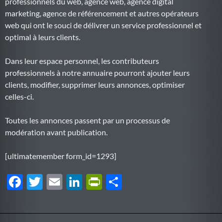
professionnels du web, agence web, agence digital
marketing, agence de référencement et autres opérateurs
web qui ont le souci de délivrer un service professionnel et
optimal à leurs clients.
Dans leur espace personnel, les contributeurs
professionnels à notre annuaire pourront ajouter leurs
clients, modifier, supprimer leurs annonces, optimiser
celles-ci.
Toutes les annonces passent par un processus de
modération avant publication.
[ultimatemember form_id=1293]
F
T
E
Li
P
P
ac
w
m
n
ri
ar
e
itt
ail
k
nt
ta