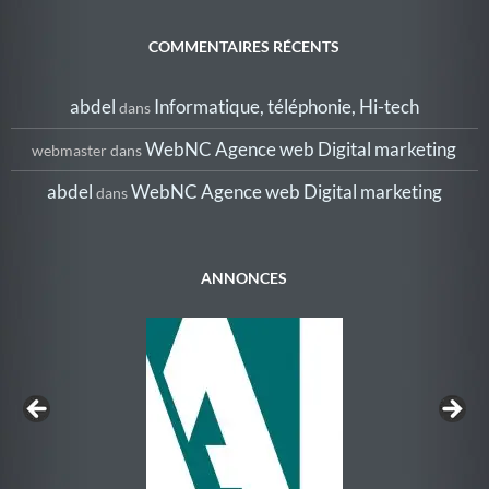
b
er
e
Fr
g
o
dI
ie
er
COMMENTAIRES RÉCENTS
o
n
n
abdel
Informatique, téléphonie, Hi-tech
dans
k
dl
y
WebNC Agence web Digital marketing
webmaster
dans
abdel
WebNC Agence web Digital marketing
dans
ANNONCES