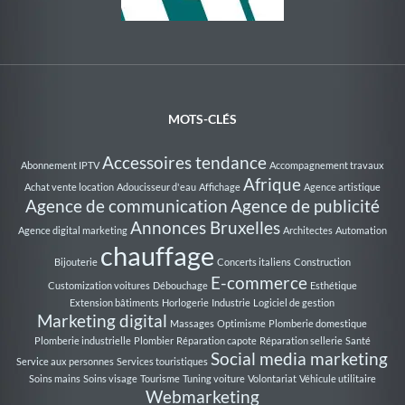
Au Rythme de la Nage
MOTS-CLÉS
Accessoires tendance
Abonnement IPTV
Accompagnement travaux
Afrique
Achat vente location
Adoucisseur d'eau
Affichage
Agence artistique
Agence de communication
Agence de publicité
Annonces Bruxelles
Agence digital marketing
Architectes
Automation
chauffage
Bijouterie
Concerts italiens
Construction
E-commerce
Customization voitures
Débouchage
Esthétique
Extension bâtiments
Horlogerie
Industrie
Logiciel de gestion
Marketing digital
Massages
Optimisme
Plomberie domestique
Plomberie industrielle
Plombier
Réparation capote
Réparation sellerie
Santé
Social media marketing
Service aux personnes
Services touristiques
Soins mains
Soins visage
Tourisme
Tuning voiture
Volontariat
Véhicule utilitaire
Webmarketing