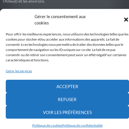
l'Alleud) et les environs.
Gérer le consentement aux
cookies
Debouchage77
Débouchage express de canalisations et égouts partout en Belgique.
Pour offrir les meilleures expériences, nous utilisons des technologies telles que les
cookies pour stocker et/ou accéder aux informations des appareils. Le fait de
Voir sur Facebook
consentir à ces technologies nous permettra de traiter des données telles que le
comportement de navigation ou les ID uniques sur ce site. Le fait de ne pas
consentir ou de retirer son consentement peut avoir un effet négatif sur certaines
Belgiqueweb
Développement par WEBNC, We Boost your NetCom
caractéristiques et fonctions.
6 months ago
Gérer les services
VSA Belgium organise l'envoi de touristes pour une durée entre
7Jours à 6 mois.
ACCEPTER
Nous proposons des chantiers internationaux de volontariat
principalement destinés à des groupes constitués : scouts, maisons de
REFUSER
jeunes, écoles, associations et clubs sportifs.
Ces voyages permettent aux participants de s’engager concrètement
VOIR LES PRÉFÉRENCES
dans un projet d’utilité collective, en collaboration avec une
organisation locale d’accueil, tout en vivant une rencontre
interculturelle forte.
Politique de cookies
Politique de confidentialité