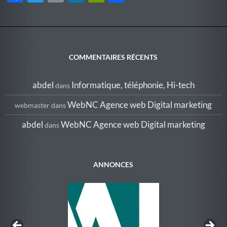
ac
w
m
n
ri
ar
e
itt
ail
k
nt
ta
b
er
e
Fr
g
o
dI
ie
er
COMMENTAIRES RÉCENTS
o
n
n
abdel
Informatique, téléphonie, Hi-tech
dans
k
dl
y
WebNC Agence web Digital marketing
webmaster
dans
abdel
WebNC Agence web Digital marketing
dans
ANNONCES