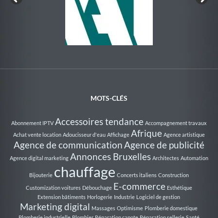
Au Rythme de la Nage
MOTS-CLÉS
Accessoires tendance
Abonnement IPTV
Accompagnement travaux
Afrique
Achat vente location
Adoucisseur d'eau
Affichage
Agence artistique
Agence de communication
Agence de publicité
Annonces Bruxelles
Agence digital marketing
Architectes
Automation
chauffage
Bijouterie
Concerts italiens
Construction
E-commerce
Customization voitures
Débouchage
Esthétique
Extension bâtiments
Horlogerie
Industrie
Logiciel de gestion
Marketing digital
Massages
Optimisme
Plomberie domestique
Plomberie industrielle
Plombier
Réparation capote
Réparation sellerie
Santé